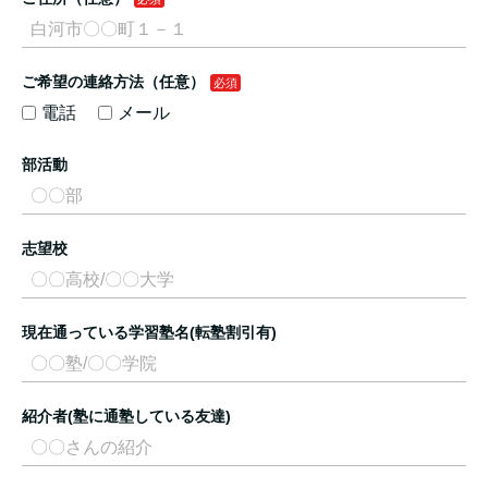
ご希望の連絡方法（任意）
電話
メール
部活動
志望校
現在通っている学習塾名(転塾割引有)
紹介者(塾に通塾している友達)